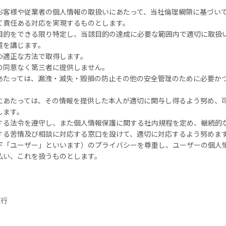
お客様や従業者の個人情報の取扱いにあたって、当社倫理綱領に基づい
て責任ある対応を実現するものとします。
目的をできる限り特定し、当該目的の達成に必要な範囲内で適切に取扱
置を講じます。
つ適正な方法で取得します。
の同意なく第三者に提供しません。
あたっては、漏洩・滅失・毀損の防止その他の安全管理のために必要か
にあたっては、その情報を提供した本人が適切に関与し得るよう努め、
します。
する法令を遵守し、また個人情報保護に関する社内規程を定め、継続的
する苦情及び相談に対応する窓口を設けて、適切に対応するよう努めま
下「ユーザー」といいます）のプライバシーを尊重し、ユーザーの個人
払い、これを扱うものとします。
施行