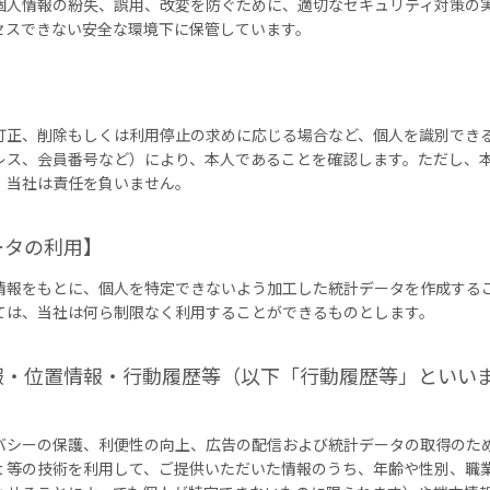
個人情報の紛失、誤用、改変を防ぐために、適切なセキュリティ対策の
セスできない安全な環境下に保管しています。
】
訂正、削除もしくは利用停止の求めに応じる場合など、個人を識別でき
レス、会員番号など）により、本人であることを確認します。ただし、
、当社は責任を負いません。
ータの利用】
情報をもとに、個人を特定できないよう加工した統計データを作成する
ては、当社は何ら制限なく利用することができるものとします。
・位置情報・行動履歴等（以下「行動履歴等」といいます）
シーの保護、利便性の向上、広告の配信および統計データの取得のため、C
vaScript 等の技術を利用して、ご提供いただいた情報のうち、年齢や性別