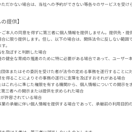
いただかない場合は、当社への予約ができない等各々のサービスを受け
への提供】
ーご本人の同意を得ずに第三者に個人情報を提供しません。提供先・提
場合に限り提供します。但し、以下の場合は、関係法令に反しない範囲
ます。
益を及ぼすと判断した場合
児童の健全な育成の推進のために特に必要がある場合であって、ユーザー
公共団体またはその委託を受けた者が法令の定める事務を遂行することに
意を得ることによりその事務の遂行に支障を及ぼすおそれがある場合
またはこれらに準じた権限を有する機関から、個人情報についての開示を
に第三者への開示または提供を求められた場合
供が許容されている場合
る事業の承継に伴い個人情報を提供する場合であって、承継前の利用目的