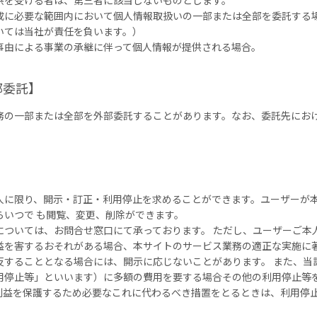
供を受ける者は、第三者に該当しないものとします。
成に必要な範囲内において個人情報取扱いの一部または全部を委託する
いては当社が責任を負います。）
事由による事業の承継に伴って個人情報が提供される場合。
部委託】
務の一部または全部を外部委託することがあります。なお、委託先にお
。
】
人に限り、開示・訂正・利用停止を求めることができます。ユーザーが
らいつで も閲覧、変更、削除ができます。
については、お問合せ窓口にて承っております。 ただし、ユーザーご本
益を害するおそれがある場合、本サイトのサービス業務の適正な実施に著
反することとなる場合には、開示に応じないことがあります。 また、当
用停止等」といいます）に多額の費用を要する場合その他の利用停止等を
利益を保護するため必要なこれに代わるべき措置をとるときは、利用停