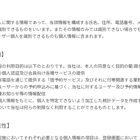
人に関する情報であって、当該情報を構成する氏名、住所、電話番号、
識別できるものをいいます。またその情報のみでは識別できない場合で
ーザー個人を識別できるものも個人情報に含まれます。
的】
報の利用目的は以下のとおりです。当社は、本人の同意なく目的の範 囲
の個人認証及び会員向け各種サービスの提供
は電話を通じて提供する「宿予約サービス」及びそれに付帯関連する業
ユーザーからの予約申込みに基づく、当社に対するユーザー及び予約情
種お知らせ等の情報配信
個人情報をもとに、個人を特定できないよう加工した統計データを作成
ついて当社は何らの制限なく利用することができるものとします。
意性】
実施においてそれぞれ必要となる個人情報の項目は、登録画面において