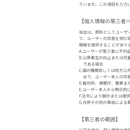
ています。この項目を入力
【個人情報の第三者
当社は、原則としてユーザ
で、ユーザーの同意を得た
情報を提供することがあり
A.ユーザーが第三者に不利
B.公衆衛生の向上または
である場合
C.国の機関若しくは地方
合で、ユーザー本人の同
D.裁判所、検察庁、警察
E.ユーザー本人から明示的
F.法令により開示または提
G.合併その他の事由によ
【第三者の範囲】